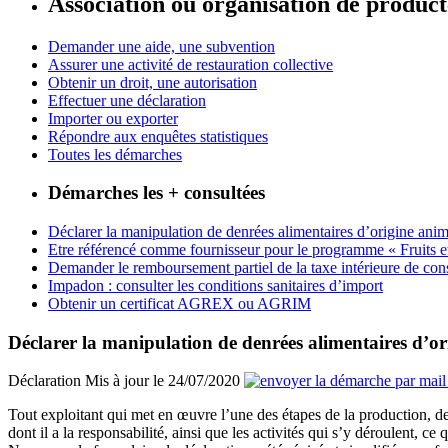
Association ou organisation de produc
Demander une aide, une subvention
Assurer une activité de restauration collective
Obtenir un droit, une autorisation
Effectuer une déclaration
Importer ou exporter
Répondre aux enquêtes statistiques
Toutes les démarches
Démarches les + consultées
Déclarer la manipulation de denrées alimentaires d’origine anim
Etre référencé comme fournisseur pour le programme « Fruits et lé
Demander le remboursement partiel de la taxe intérieure de
Impadon : consulter les conditions sanitaires d’import
Obtenir un certificat AGREX ou AGRIM
Déclarer la manipulation de denrées alimentaires d’o
Déclaration
Mis à jour le 24/07/2020
Tout exploitant qui met en œuvre l’une des étapes de la production, de
dont il a la responsabilité, ainsi que les activités qui s’y déroulent, c