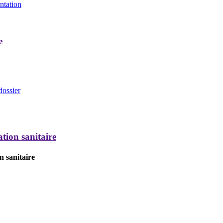
entation
e
dossier
tion sanitaire
n sanitaire