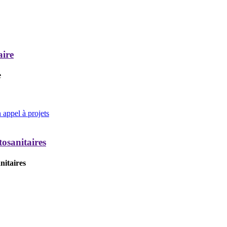
aire
e
appel à projets
tosanitaires
nitaires