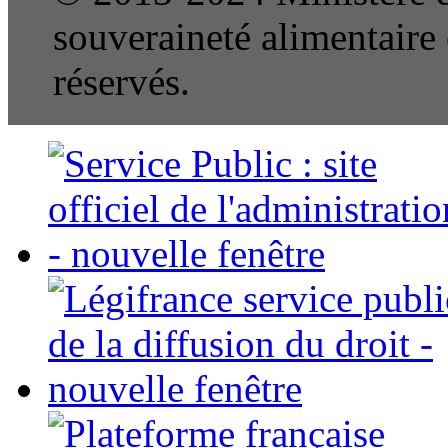
souveraineté alimentaire e
réservés.