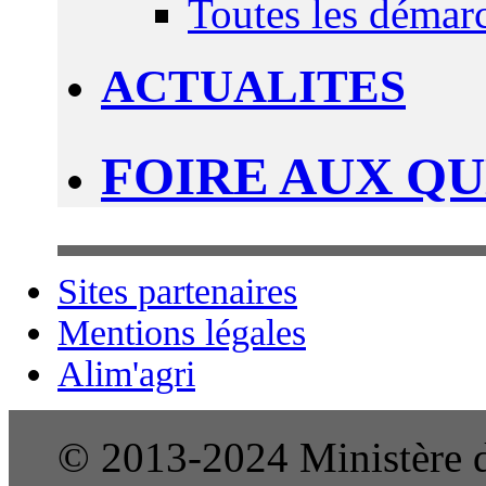
Toutes les démar
ACTUALITES
FOIRE AUX Q
Sites partenaires
Mentions légales
Alim'agri
© 2013-2024 Ministère de