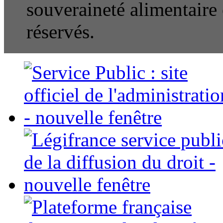
souveraineté alimentaire e
réservés.