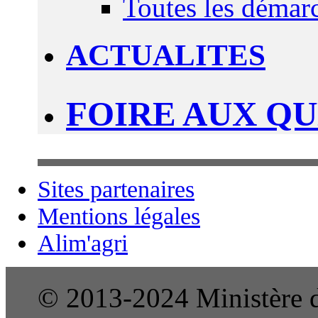
Toutes les démar
ACTUALITES
FOIRE AUX Q
Sites partenaires
Mentions légales
Alim'agri
© 2013-2024 Ministère de