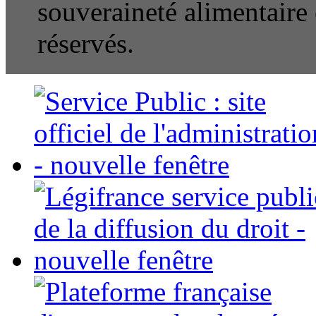
souveraineté alimentaire e
réservés.