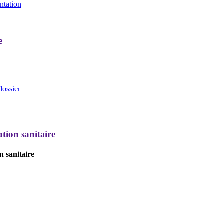
entation
e
dossier
tion sanitaire
n sanitaire