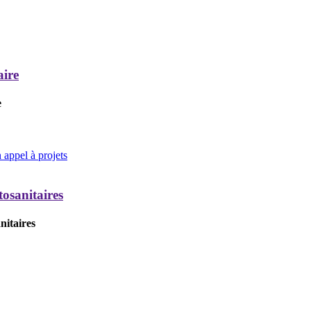
aire
e
appel à projets
tosanitaires
nitaires