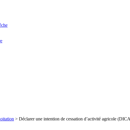
êche
re
oitation
>
Déclarer une intention de cessation d’activité agricole (DIC