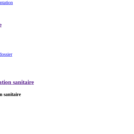
entation
e
dossier
tion sanitaire
n sanitaire