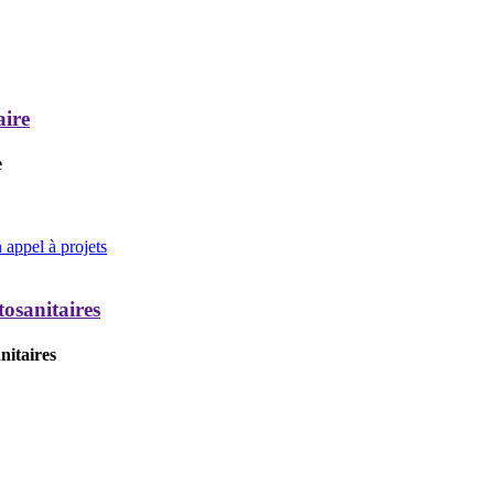
aire
e
appel à projets
tosanitaires
nitaires