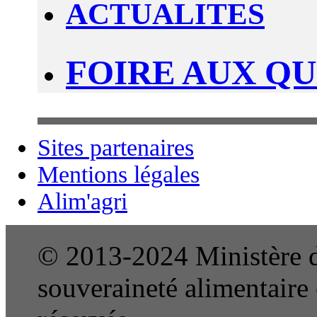
ACTUALITES
FOIRE AUX Q
Sites partenaires
Mentions légales
Alim'agri
© 2013-2024 Ministère de
souveraineté alimentaire e