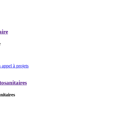
aire
e
appel à projets
tosanitaires
nitaires