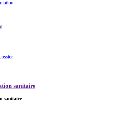
entation
e
dossier
tion sanitaire
n sanitaire