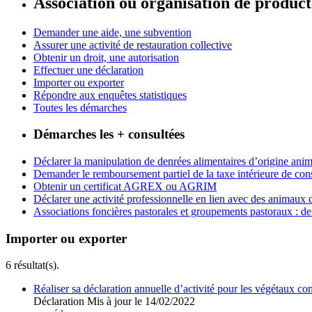
Association ou organisation de produc
Demander une aide, une subvention
Assurer une activité de restauration collective
Obtenir un droit, une autorisation
Effectuer une déclaration
Importer ou exporter
Répondre aux enquêtes statistiques
Toutes les démarches
Démarches les + consultées
Déclarer la manipulation de denrées alimentaires d’origine anim
Demander le remboursement partiel de la taxe intérieure de
Obtenir un certificat AGREX ou AGRIM
Déclarer une activité professionnelle en lien avec des animaux
Associations foncières pastorales et groupements pastoraux : d
Importer ou exporter
6 résultat(s).
Réaliser sa déclaration annuelle d’activité pour les végétaux co
Déclaration
Mis à jour le 14/02/2022