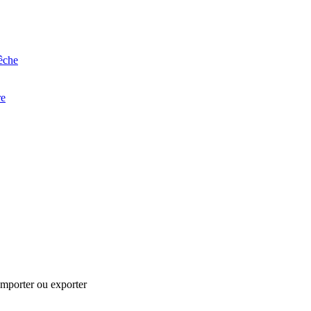
êche
re
Importer ou exporter