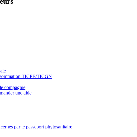
teurs
ale
 consommation TICPE/TICGN
 de compagnie
emander une aide
ncernés par le passeport phytosanitaire