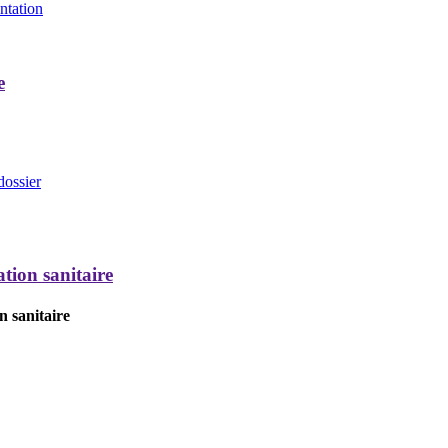
entation
e
dossier
tion sanitaire
n sanitaire