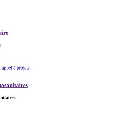
aire
e
appel à projets
tosanitaires
nitaires