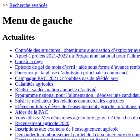
>>
Recherche avancée
Menu de gauche
Actualités
Contrôle des structures : obtenir une autorisation d’exploiter
Appel à projets 2021-2022 du Programme national pour l’alime
Gare à la rage
Episode de gel du mois d’avril : aide sous forme d’avance rem
Parcoursup : la phase d’admission principale a commencé
Campagne PAC 2021 : n’oubliez pas de télédéclarer
Calamités agricoles
Réaliser sa déclaration annuelle d’activité
Programme national pour l’alimentation : déposer une candidatu
Saisir le médiateur des relations commerciales agricoles
Elèves ou futurs élèves de l’enseignement agricole : n’oubliez 
Aides de la PAC
Vous utilisez Mes démarches.agriculture.gouv.fr ? On a besoin 
Recensement agricole 2020
Inscriptions aux examens de l’enseignement agricole
Demander le remboursement partiel de la taxe intérieure de