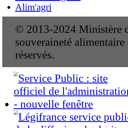
Alim'agri
© 2013-2024 Ministère de
souveraineté alimentaire e
réservés.