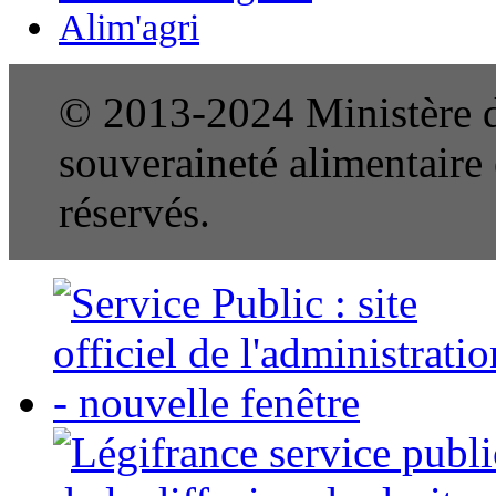
Alim'agri
© 2013-2024 Ministère de
souveraineté alimentaire e
réservés.