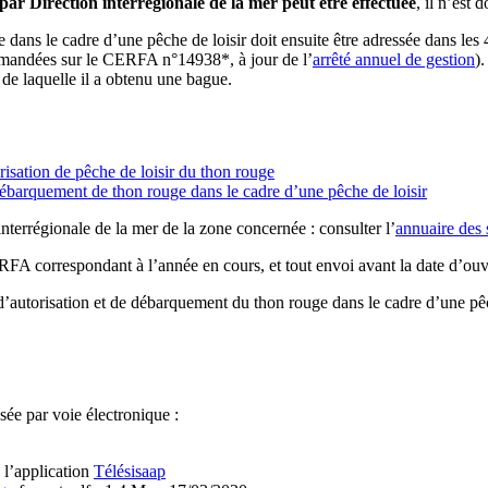
r Direction interrégionale de la mer peut être effectuée
, il n’est
ans le cadre d’une pêche de loisir doit ensuite être adressée dans les
 demandées sur le CERFA n°14938*, à jour de l’
arrêté annuel de gestion
)
 de laquelle il a obtenu une bague.
ation de pêche de loisir du thon rouge
barquement de thon rouge dans le cadre d’une pêche de loisir
interrégionale de la mer de la zone concernée : consulter l’
annuaire des 
ERFA correspondant à l’année en cours, et tout envoi avant la date d’ou
’autorisation et de débarquement du thon rouge dans le cadre d’une pêch
ée par voie électronique :
 l’application
Télésisaap