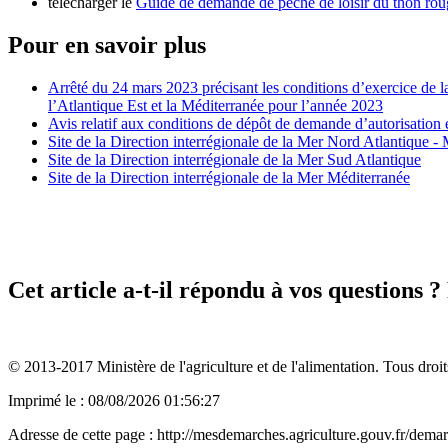
télécharger le
Guide de demande de pêche de loisir du thon ro
Pour en savoir plus
Arrêté du 24 mars 2023 précisant les conditions d’exercice de l
l’Atlantique Est et la Méditerranée pour l’année 2023
Avis relatif aux conditions de dépôt de demande d’autorisation 
Site de la Direction interrégionale de la Mer Nord Atlantique 
Site de la Direction interrégionale de la Mer Sud Atlantique
Site de la Direction interrégionale de la Mer Méditerranée
Cet article a-t-il répondu à vos questions 
© 2013-2017 Ministère de l'agriculture et de l'alimentation. Tous droit
Imprimé le : 08/08/2026 01:56:27
Adresse de cette page : http://mesdemarches.agriculture.gouv.fr/demarc