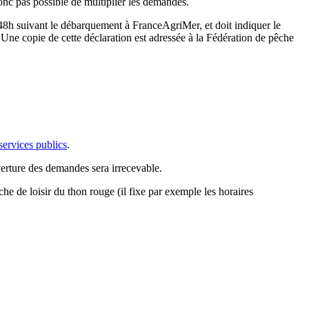
 donc pas possible de multiplier les demandes.
 48h suivant le débarquement à FranceAgriMer, et doit indiquer le
. Une copie de cette déclaration est adressée à la Fédération de pêche
services publics
.
verture des demandes sera irrecevable.
e de loisir du thon rouge (il fixe par exemple les horaires