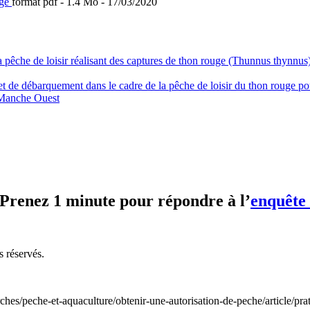
uge
format pdf
- 1.4 Mo - 17/03/2020
a pêche de loisir réalisant des captures de thon rouge (Thunnus thynnus
et de débarquement dans le cadre de la pêche de loisir du thon rouge p
- Manche Ouest
? Prenez 1 minute pour répondre à l’
enquête 
s réservés.
hes/peche-et-aquaculture/obtenir-une-autorisation-de-peche/article/prat