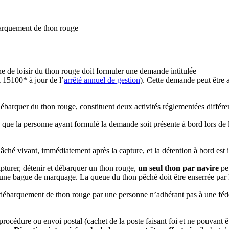
ébarquement de thon rouge
he de loisir du thon rouge doit formuler une demande intitulée
 15100* à jour de l’
arrêté annuel de gestion
). Cette demande peut être a
t débarquer du thon rouge, constituent deux activités réglementées différe
re que la personne ayant formulé la demande soit présente à bord lors de 
lâché vivant, immédiatement après la capture, et la détention à bord est i
apturer, détenir et débarquer un thon rouge,
un seul thon par navire
peu
e bague de marquage. La queue du thon pêché doit être enserrée par 
le débarquement de thon rouge par une personne n’adhérant pas à une fé
rocédure ou envoi postal (cachet de la poste faisant foi et ne pouvant ê