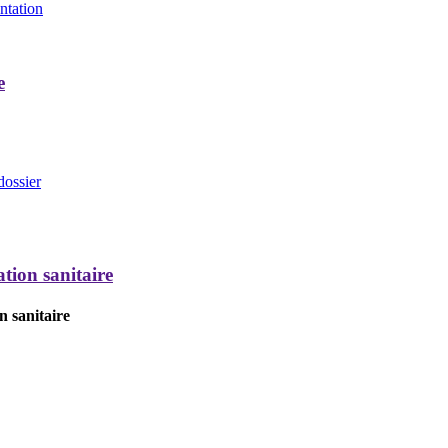
entation
e
dossier
tion sanitaire
n sanitaire