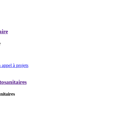
aire
e
appel à projets
tosanitaires
nitaires